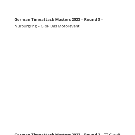
German Timeattack Masters 2023 – Round 3
–
Nürburgring – GRIP Das Motorevent
German Timeattack Masters 2023 – Round 2
– TT Circuit