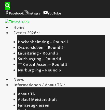
Zum
Inhalt
springen
Facebook
Instagram
YouTube
Home
Events 2026
Hockenheimring – Round 1
Oschersleben – Round 2
Lausitzring – Round 3
Salzburgring – Round 4
TT Circuit Assen – Round 5
Nürburgring – Round 6
News
Informationen / About TA
About TA
Ablauf Meisterschaft
Fahrzeugklassen