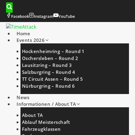
Zum
Inhalt
springen
Facebook
Instagram
YouTube
Home
Events 2026
Hockenheimring – Round 1
Oschersleben – Round 2
Lausitzring – Round 3
Salzburgring – Round 4
TT Circuit Assen – Round 5
Nürburgring – Round 6
News
Informationen / About TA
About TA
Ablauf Meisterschaft
Fahrzeugklassen