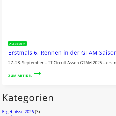
ALLGEMEIN
Erstmals 6. Rennen in der GTAM Saiso
27.-28. September – TT Circuit Assen GTAM 2025 – erst
ERSTMALS
ZUM ARTIKEL
6.
RENNEN
IN
Kategorien
DER
GTAM
SAISON
Ergebnisse 2026
(3)