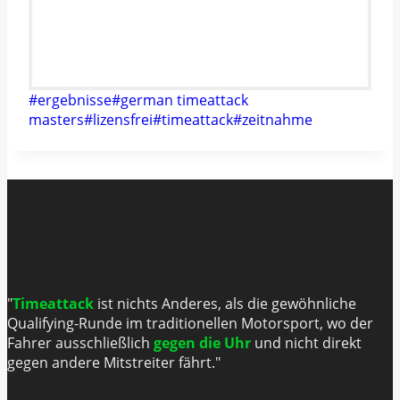
Schlagworte:
#
ergebnisse
#
german timeattack
masters
#
lizensfrei
#
timeattack
#
zeitnahme
"
Timeattack
ist nichts Anderes, als die gewöhnliche
Qualifying-Runde im traditionellen Motorsport, wo der
Fahrer ausschließlich
gegen die Uhr
und nicht direkt
gegen andere Mitstreiter fährt."