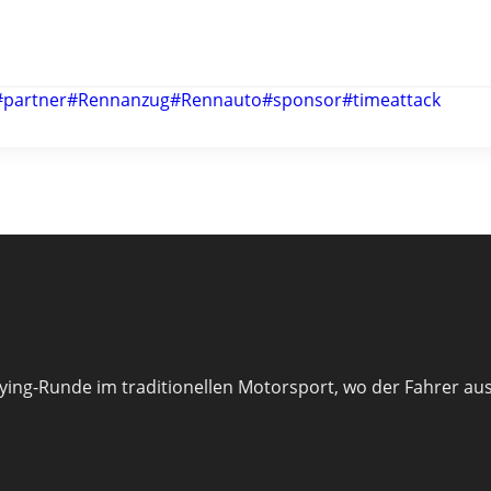
#
partner
#
Rennanzug
#
Rennauto
#
sponsor
#
timeattack
fying-Runde im traditionellen Motorsport, wo der Fahrer au