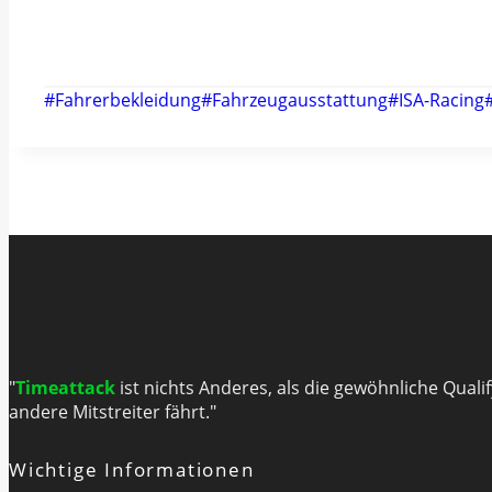
Schlagworte:
#
Fahrerbekleidung
#
Fahrzeugausstattung
#
ISA-Racing
"
Timeattack
ist nichts Anderes, als die gewöhnliche Quali
andere Mitstreiter fährt."
Wichtige Informationen