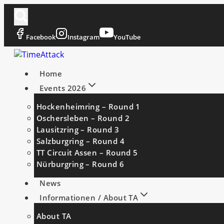
Zum
Inhalt
springen
Facebook
Instagram
YouTube
Home
Events 2026
Hockenheimring – Round 1
Oschersleben – Round 2
Lausitzring – Round 3
Salzburgring – Round 4
TT Circuit Assen – Round 5
Nürburgring – Round 6
News
Informationen / About TA
About TA