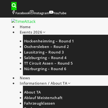
Zum
Inhalt
springen
Facebook
Instagram
YouTube
Home
Events 2026
Hockenheimring – Round 1
Oschersleben – Round 2
Lausitzring – Round 3
Salzburgring – Round 4
TT Circuit Assen – Round 5
Nürburgring – Round 6
News
Informationen / About TA
About TA
Ablauf Meisterschaft
Fahrzeugklassen