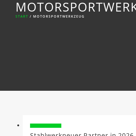
MOTORSPORTWER
START
/
MOTORSPORTWERKZEUG
Sponsorenvorstellung
Stahlwerkneuer Partner in 2026