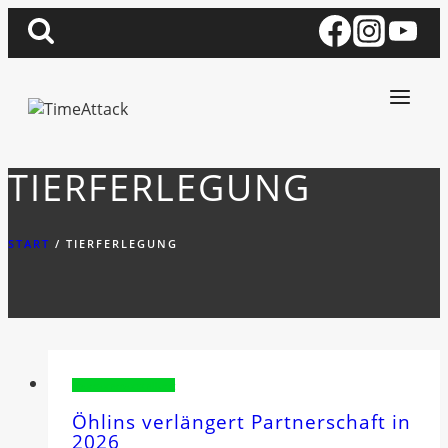
Zum
Inhalt
springen
TIERFERLEGUNG
START
/
TIERFERLEGUNG
Sponsorenvorstellung
Öhlins verlängert Partnerschaft in
2026