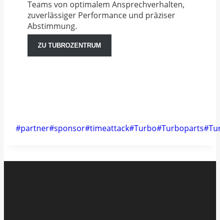
Teams von optimalem Ansprechverhalten,
zuverlässiger Performance und präziser
Abstimmung.
ZU TUBROZENTRUM
Schlagworte:
#
partner
#
sponsor
#
timeattack
#
Turbo
#
Turboparts
#
Tu