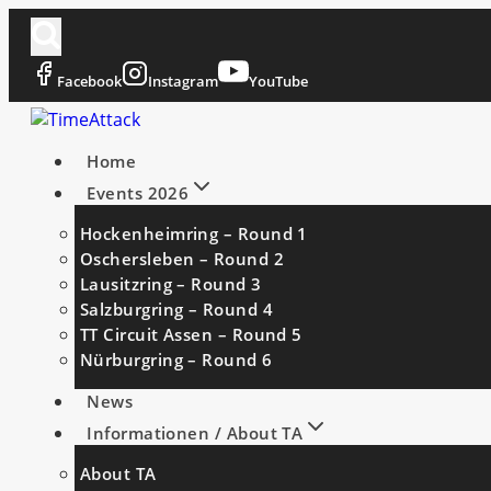
Zum
Inhalt
springen
Facebook
Instagram
YouTube
Home
Events 2026
Hockenheimring – Round 1
Oschersleben – Round 2
Lausitzring – Round 3
Salzburgring – Round 4
TT Circuit Assen – Round 5
Nürburgring – Round 6
News
Informationen / About TA
About TA