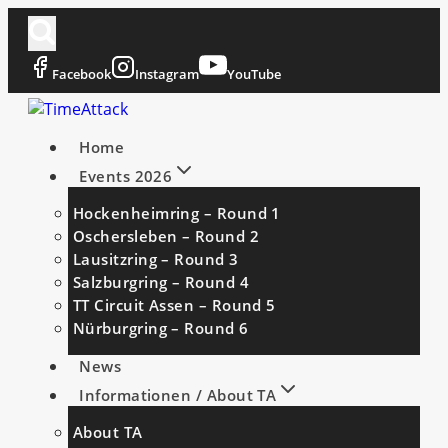
Zum
Inhalt
springen
Facebook
Instagram
YouTube
Home
Events 2026
Hockenheimring – Round 1
Oschersleben – Round 2
Lausitzring – Round 3
Salzburgring – Round 4
TT Circuit Assen – Round 5
Nürburgring – Round 6
News
Informationen / About TA
About TA