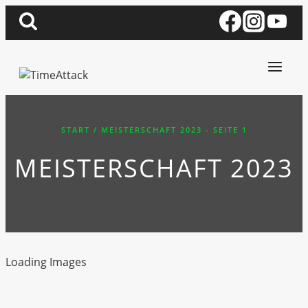
Zum
Inhalt
springen
START
/
MEISTERSCHAFT 2023
- SEITE 1
MEISTERSCHAFT 2023
Loading Images