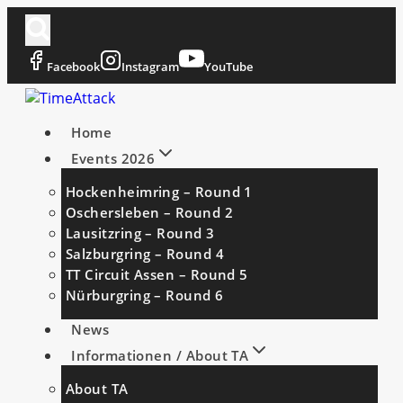
Zum
Inhalt
springen
Facebook
Instagram
YouTube
Home
Events 2026
Hockenheimring – Round 1
Oschersleben – Round 2
Lausitzring – Round 3
Salzburgring – Round 4
TT Circuit Assen – Round 5
Nürburgring – Round 6
News
Informationen / About TA
About TA