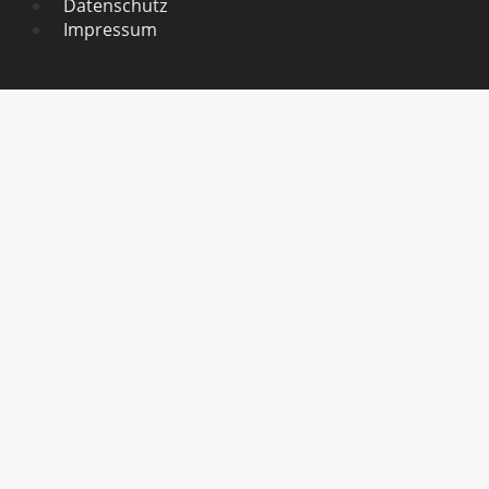
Datenschutz
Impressum
Home
Events 2026
UNTERMENÜ
UMSCHALTEN
Hockenheimring – Round 1
Oschersleben – Round 2
Lausitzring – Round 3
Salzburgring – Round 4
TT Circuit Assen – Round 5
Nürburgring – Round 6
News
Informationen / About TA
UNTERMENÜ
UMSCHALTEN
About TA
Ablauf Meisterschaft