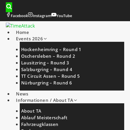
Zum
Inhalt
springen
Facebook
Instagram
YouTube
Home
Events 2026
Hockenheimring – Round 1
Oschersleben – Round 2
Lausitzring – Round 3
Salzburgring – Round 4
TT Circuit Assen – Round 5
Nürburgring – Round 6
News
Informationen / About TA
About TA
Ablauf Meisterschaft
Fahrzeugklassen