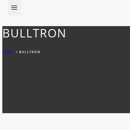
BULLTRON
START
/
BULLTRON