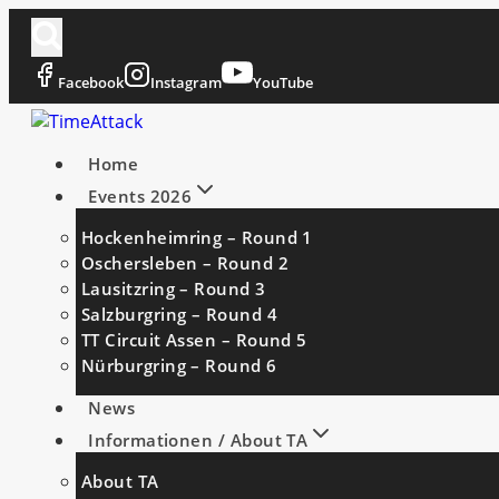
Zum
Inhalt
springen
Facebook
Instagram
YouTube
Home
Events 2026
Hockenheimring – Round 1
Oschersleben – Round 2
Lausitzring – Round 3
Salzburgring – Round 4
TT Circuit Assen – Round 5
Nürburgring – Round 6
News
Informationen / About TA
About TA