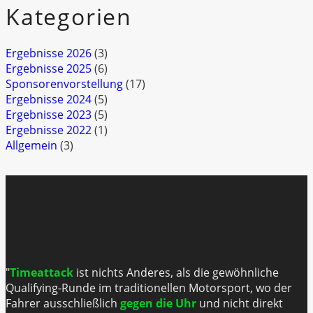
Kategorien
Ergebnisse 2026
(3)
Ergebnisse 2025
(6)
Sponsorenvorstellung
(17)
Ergebnisse 2024
(5)
Ergebnisse 2023
(5)
Ergebnisse 2022
(1)
Allgemein
(3)
"
Timeattack
ist nichts Anderes, als die gewöhnliche
Qualifying-Runde im traditionellen Motorsport, wo der
Fahrer ausschließlich
gegen die Uhr
und nicht direkt