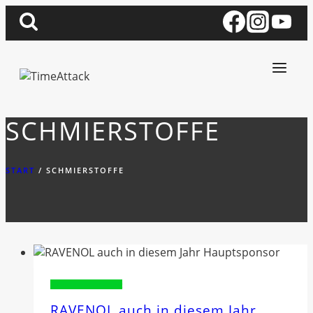
Zum
Inhalt
springen
SCHMIERSTOFFE
START
/
SCHMIERSTOFFE
Sponsorenvorstellung
RAVENOL auch in diesem Jahr