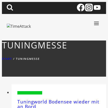
Zum
Inhalt
springen
TUNINGMESSE
START
/
TUNINGMESSE
Sponsorenvorstellung
Tuningworld Bodensee wieder mit
an Bord