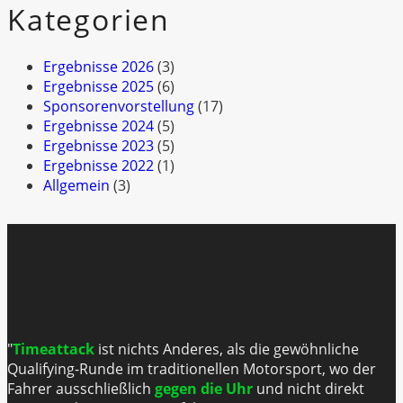
Kategorien
Ergebnisse 2026
(3)
Ergebnisse 2025
(6)
Sponsorenvorstellung
(17)
Ergebnisse 2024
(5)
Ergebnisse 2023
(5)
Ergebnisse 2022
(1)
Allgemein
(3)
"
Timeattack
ist nichts Anderes, als die gewöhnliche
Qualifying-Runde im traditionellen Motorsport, wo der
Fahrer ausschließlich
gegen die Uhr
und nicht direkt