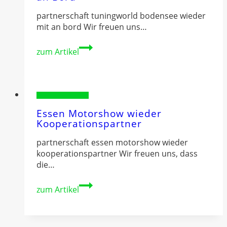
partnerschaft tuningworld bodensee wieder
mit an bord Wir freuen uns…
Tuningworld
zum Artikel
Bodensee
wieder
mit
an
Sponsorenvorstellung
Bord
Essen Motorshow wieder
Kooperationspartner
partnerschaft essen motorshow wieder
kooperationspartner Wir freuen uns, dass
die…
Essen
zum Artikel
Motorshow
wieder
Kooperationspartner