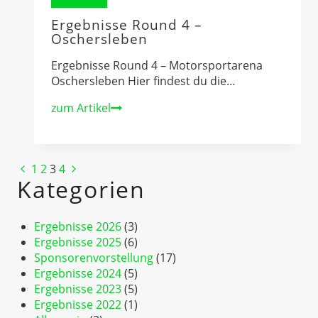
Ergebnisse 2024
Ergebnisse Round 4 –
Oschersleben
Ergebnisse Round 4 – Motorsportarena
Oschersleben Hier findest du die…
Ergebnisse
zum Artikel
Round
4
–
Seitennavigation
Vorherige
Nächste
1
2
3
4
Oschersleben
Kategorien
Seite
Seite
Ergebnisse 2026
(3)
Ergebnisse 2025
(6)
Sponsorenvorstellung
(17)
Ergebnisse 2024
(5)
Ergebnisse 2023
(5)
Ergebnisse 2022
(1)