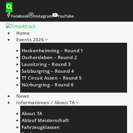
Zum
Inhalt
springen
Facebook
Instagram
YouTube
Home
Events 2026
Hockenheimring – Round 1
Oschersleben – Round 2
Lausitzring – Round 3
Salzburgring – Round 4
TT Circuit Assen – Round 5
Nürburgring – Round 6
News
Informationen / About TA
About TA
Ablauf Meisterschaft
Fahrzeugklassen